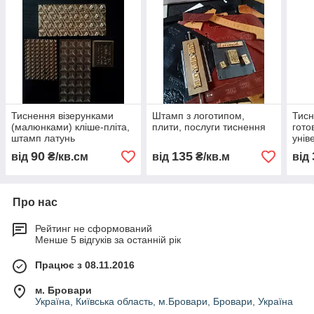
Тиснення візерунками
Штамп з логотипом,
Тисн
(малюнками) кліше-пліта,
плити, послуги тиснення
гото
штамп латунь
унів
карт
90
135
від
₴/кв.см
від
₴/кв.м
від
Влас
Про нас
Рейтинг не сформований
Менше 5 відгуків за останній рік
Працює з 08.11.2016
м. Бровари
Україна, Київська область, м.Бровари, Бровари, Україна