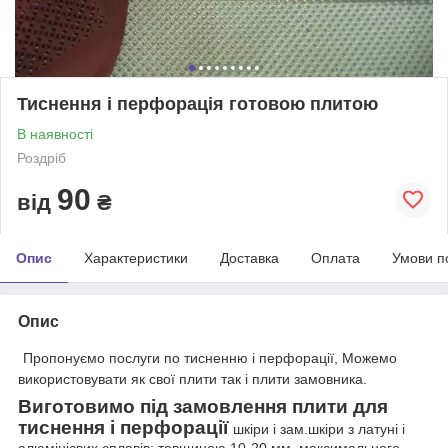
Тиснення і перфорація готовою плитою
В наявності
Роздріб
90
від
₴
Опис
Характеристики
Доставка
Оплата
Умови п
Опис
Пропонуємо послуги по тисненню і перфорації, Можемо
використовувати як свої плити так і плити замовника.
Виготовимо під замовлення плити для
тиснення і перфорації
шкіри і зам.шкіри з латуні і
алюмінієвих сплавів: товщиною 10-20 мм, максимального