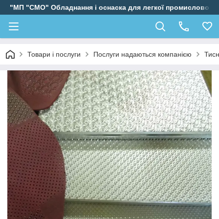
"МП "СМО" Обладнання і оснаска для легкої промисловості
Товари і послуги
Послуги надаються компанією
Тисн