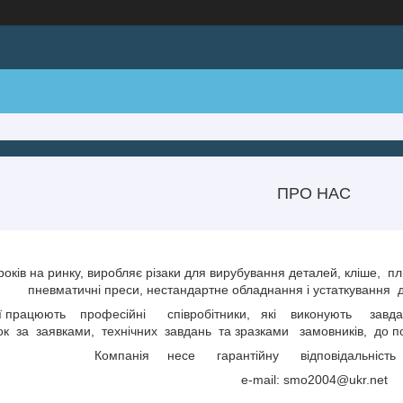
ПРО НАС
оків на ринку, виробляє різаки для вирубування деталей, кліше,
пл
пневматичні преси, нестандартне обладнання і устаткування
ї працюють
професійні
співробітники,
які
виконують
завда
ок
за
заявками,
технічних
завдань
та зразками
замовників,
до п
Компанія
несе
гарантійну
відповідальність
e-mail: smo2004@ukr.net