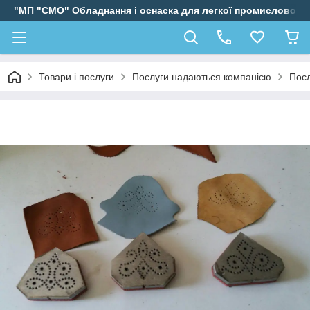
"МП "СМО" Обладнання і оснаска для легкої промисловості
Товари і послуги
Послуги надаються компанією
Посл