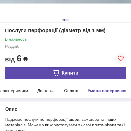
Послуги перфорації (діаметр від 1 мм)
В наявності
Роздріб
6
від
₴
Купити
арактеристики
Доставка
Оплата
Умови повернення
Опис
Надаємо послуги по перфорації шкіри, замшкіри та інших
матеріалів. Можемо використовувати як свої плити-різаки так і
замовника.