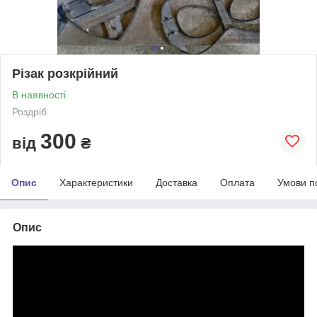
Різак розкрійний
В наявності
Роздріб
300
від
₴
Опис
Характеристики
Доставка
Оплата
Умови п
Опис