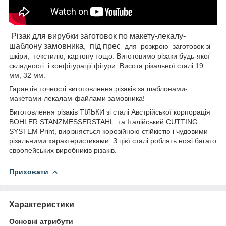
Різак для вирубки заготовок по макету-лекалу-
шаблону замовника,
під прес
для
розкрою
заготовок зі
шкіри,
текстилю, картону тощо. Виготовимо
різаки будь-якої
складності
і конфігурації фігури. Висота різальної сталі 19
мм, 32 мм.
Гарантія точності виготовлення різаків за шаблонами-
макетами-лекалам-файлами замовника!
Виготовлення різаків ТІЛЬКИ зі сталі Австрійської корпорація
BOHLER STANZMESSERSTAHL та Італійський CUTTING
SYSTEM Print, вирізняється корозійною стійкістю і чудовими
різальними характеристиками. З цієї сталі роблять ножі багато
європейських виробників різаків.
Приховати
Характеристики
Основні атрибути