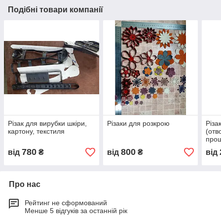
Подібні товари компанії
Різак для вирубки шкіри,
Різаки для розкрою
Різа
картону, текстиля
(отв
про
780
800
від
₴
від
₴
від
Про нас
Рейтинг не сформований
Менше 5 відгуків за останній рік