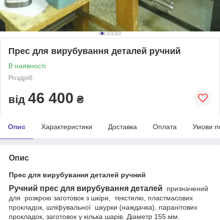
Прес для вирубування деталей ручний
В наявності
Роздріб
46 400
від
₴
Опис
Характеристики
Доставка
Оплата
Умови п
Опис
Прес для вирубування деталей ручний
Ручний прес для вирубування деталей
призначений
для
розкрою
заготовок з шкіри,
текстилю, пластмасових
прокладок, шліфувальної
шкурки (наждачка), паранітових
прокладок, заготовок у кілька шарів. Діаметр 155 мм.