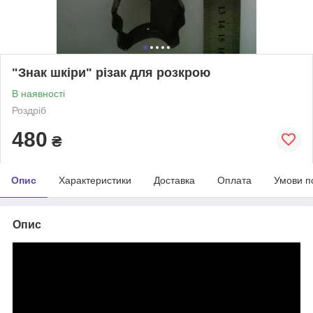
"Знак шкіри" різак для розкрою
В наявності
Роздріб
480
₴
Опис
Характеристики
Доставка
Оплата
Умови п
Опис