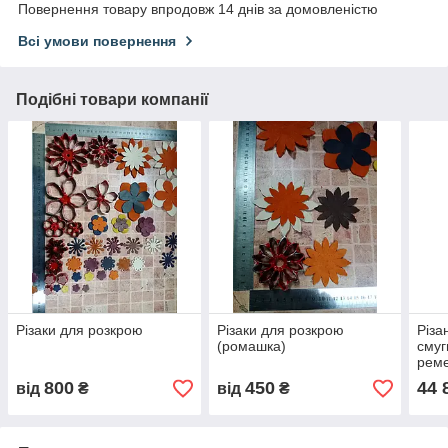
Повернення товару впродовж 14 днів за домовленістю
Всі умови повернення
Подібні товари компанії
Різаки для розкрою
Різаки для розкрою
Різа
(ромашка)
смуг
реме
800
450
44 
від
₴
від
₴