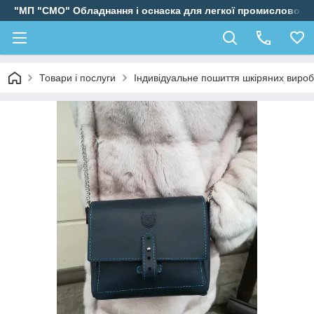
"МП "СМО" Обладнання і оснаска для легкої промисловості
Товари і послуги
Індивідуальне пошиття шкіряних вироб