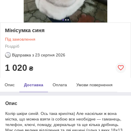
Мінісумка синя
Під замовлення
Роздріб
Відправка з
23 серпня 2026
1 020
₴
Опис
Доставка
Оплата
Умови повернення
Опис
Колір шкіри синій. Ось така крихітка) Але наскільки ж вона
містка, що можна взяти із собою все необхідне — гаманець,
телефон, ключі, помаду, дзеркальце та ще кілька дрібниць.
Має одне велике відділення та дві кишені (одна з яких 18×13