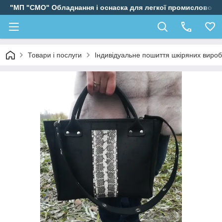
"МП "СМО" Обладнання і оснаска для легкої промисловості
Товари і послуги
Індивідуальне пошиття шкіряних вироб