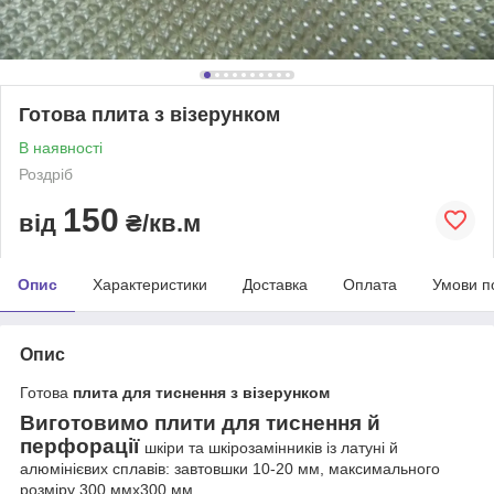
Готова плита з візерунком
В наявності
Роздріб
150
від
₴/кв.м
Опис
Характеристики
Доставка
Оплата
Умови п
Опис
Готова
плита для тиснення з візерунком
Виготовимо плити для тиснення й
перфорації
шкіри та шкірозамінників із латуні й
алюмінієвих сплавів: завтовшки 10-20 мм, максимального
розміру 300 ммx300 мм.