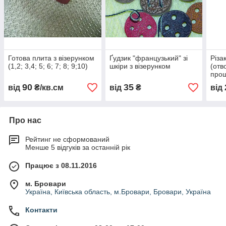
Готова плита з візерунком
Ґудзик "французький" зі
Різа
(1,2; 3,4; 5; 6; 7; 8; 9;10)
шкіри з візерунком
(отв
про
90
35
від
₴/кв.см
від
₴
від
Про нас
Рейтинг не сформований
Менше 5 відгуків за останній рік
Працює з 08.11.2016
м. Бровари
Україна, Київська область, м.Бровари, Бровари, Україна
Контакти