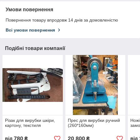
Умови повернення
Повернення товару впродовж 14 днів за домовленістю
Всі умови повернення
Подібні товари компанії
Різак для вирубки шкіри,
Прес для вирубки ручний
Ножі
картону, текстиля
(260*160мм)
зам
780
20 800
від
₴
₴
від