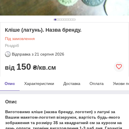
Кліше (латунь). Назва бренду.
Під замовлення
Роздріб
Відправка з
21 серпня 2026
150
від
₴/кв.см
Опис
Характеристики
Доставка
Оплата
Умови п
Опис
Виготовимо кліше (назва бренду, логотип) з латуні за
Вашим макетом-логотип візерунок, вартість будь-якого
зображення та розміру 3$ за квадратний см за курсом на
день оплати, терміни виготовлення 1-3 раб.дня. Гарантія