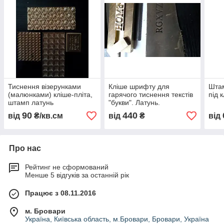
Тиснення візерунками
Кліше шрифту для
Штам
(малюнками) кліше-пліта,
гарячого тиснення текстів
під 
штамп латунь
"букви". Латунь.
90
440
від
₴/кв.см
від
₴
від
Про нас
Рейтинг не сформований
Менше 5 відгуків за останній рік
Працює з 08.11.2016
м. Бровари
Україна, Київська область, м.Бровари, Бровари, Україна