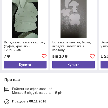
Вкладка-вставка з картону
Вставка, етикетка, бірка,
Вкла
(туфлі, кросівки)
вкладка, заготовка з
у вз
120*155мм
картону
7
10
1 2
₴
від
₴
Купити
Купити
Про нас
Рейтинг не сформований
Менше 5 відгуків за останній рік
Працює з 08.11.2016