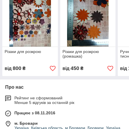
Різаки для розкрою
Різаки для розкрою
Ручн
(ромашка)
тисн
800
450
від
₴
від
₴
від
Про нас
Рейтинг не сформований
Менше 5 відгуків за останній рік
Працює з 08.11.2016
м. Бровари
Україна, Київська область, м.Бровари, Бровари, Україна